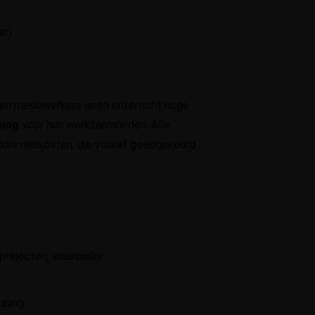
er).
n en medewerkers geen onterecht hoge
ning
voor hun werkzaamheden. Alle
als reiskosten, die vooraf goedgekeurd
projecten, waaronder:
uning.