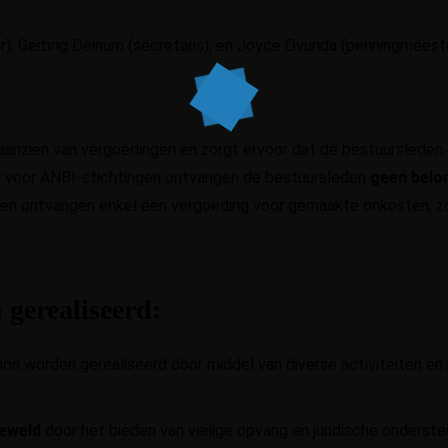
ter), Gerbrig Deinum (secretaris), en Joyce Ovunda (penningmeest
aanzien van vergoedingen en zorgt ervoor dat de bestuurslede
 voor ANBI-stichtingen ontvangen de bestuursleden
geen belo
en ontvangen enkel een vergoeding voor gemaakte onkosten, zo
 gerealiseerd:
on worden gerealiseerd door middel van diverse activiteiten en 
geweld
door het bieden van veilige opvang en juridische onderste