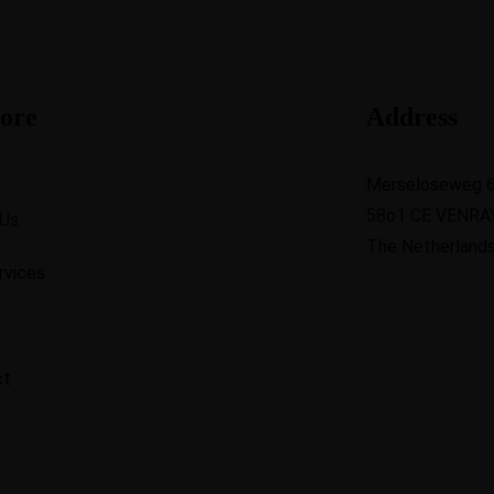
ore
Address
Merseloseweg 
58o1 CE VENRA
 Us
The Netherland
rvices
ct