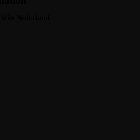
dation
funds
rd in Nederland.
Learn More