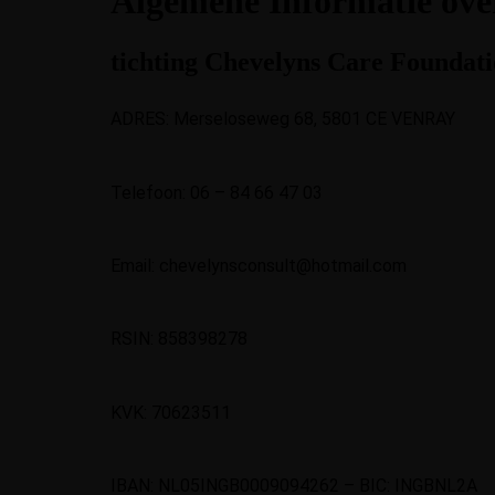
Algemene Informatie ove
Learn More
tichting Chevelyns Care Foundatio
Learn
ADRES: Merseloseweg 68, 5801 CE VENRAY
Telefoon: 06 – 84 66 47 03
Email: chevelynsconsult@hotmail.com
RSIN: 858398278
KVK: 70623511
IBAN: NL05INGB0009094262 – BIC: INGBNL2A