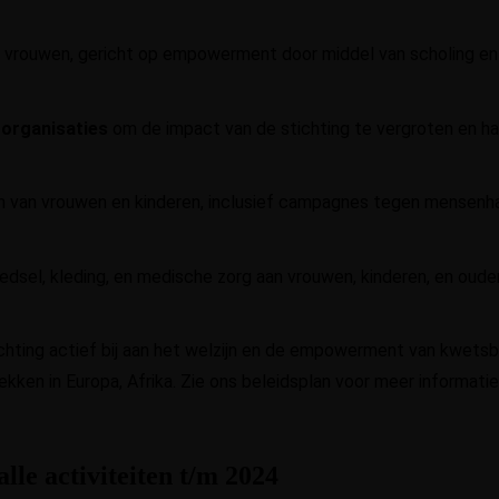
vrouwen, gericht op empowerment door middel van scholing en 
 organisaties
om de impact van de stichting te vergroten en haa
van vrouwen en kinderen, inclusief campagnes tegen mensenhan
edsel, kleding, en medische zorg aan vrouwen, kinderen, en ouder
chting actief bij aan het welzijn en de empowerment van kwets
kken in Europa, Afrika. Zie ons beleidsplan voor meer informatie
lle activiteiten t/m 2024