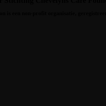
r Stichting Chevelyns Care Foun
personnel
n is een non-profit organisatie, geregistree
 More
Learn More