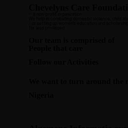
Chevelyns Care Foundat
Young entrepreneurs can be given the
To creat
— a non-profit organization
We help in combating domestic violence, child abu
opportunity to develop their business
internati
/ or setting up women's education and scholarshi
for less privileged.
ideas.
learners
Home
Chevelyns International BV
Our team is comprised of
Chevelyns Care Foundation
People that care
Contact
Business Vocational
Admi
Follow our Activities
Centers
Scho
Learn More
Learn
We want to turn around the m
Young entrepreneurs can be given the
To creat
Nigeria
opportunity to develop their business
internati
ideas.
learners